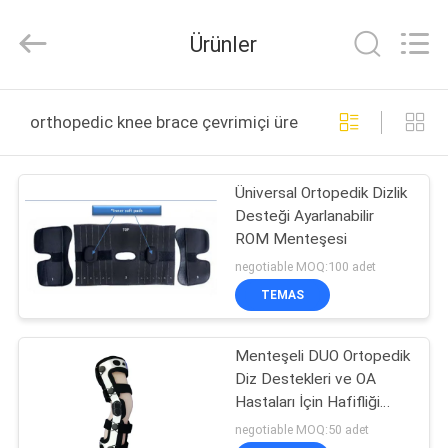
HUBEI
SAFETY
PROTECTIVE
Ürünler
PRODUCTS
CO.,LTD(WUHAN
BRANCH).
All
Rights
EV
Reserved.
orthopedic knee brace çevrimiçi üretim
ÜRÜN:%
Üniversal Ortopedik Dizlik
S
Desteği Ayarlanabilir
ROM Menteşesi
HAKKIMIZDA
negotiable MOQ:100 adet
TEMAS
FABRIKA
Menteşeli DUO Ortopedik
TURU
Diz Destekleri ve OA
Hastaları İçin Hafifliği
KALITE
Destekler
negotiable MOQ:50 adet