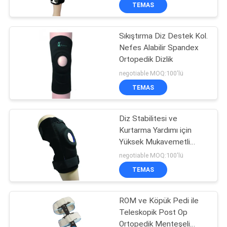
KONTROL
TEMAS
Sıkıştırma Diz Destek Kol.
BIZIMLE
Nefes Alabilir Spandex
ILETIŞIME
Ortopedik Dizlik
GEÇIN
negotiable MOQ:100'lü
TEMAS
HABERLER
Diz Stabilitesi ve
Kurtarma Yardımı için
BIR
Yüksek Mukavemetli
TEKLIF
Menteşeli Tıbbi Dizlik
negotiable MOQ:100'lü
ISTEĞI
TEMAS
ROM ve Köpük Pedi ile
SITE
Teleskopik Post Op
HARITASI
Ortopedik Menteşeli