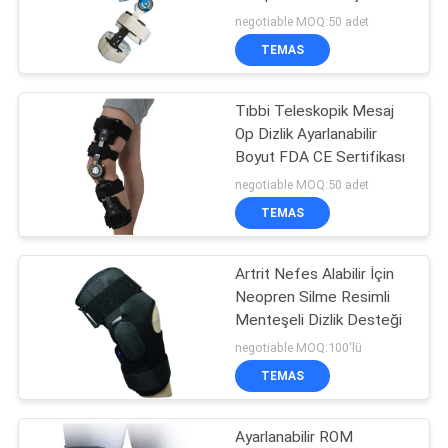
Dizlik
negotiable MOQ:50 adet
PRIVACY
TEMAS
POLICY
Tıbbi Teleskopik Mesaj
Op Dizlik Ayarlanabilir
Boyut FDA CE Sertifikası
negotiable MOQ:50 adet
TEMAS
Artrit Nefes Alabilir İçin
Neopren Silme Resimli
Menteşeli Dizlik Desteği
negotiable MOQ:100'lü
TEMAS
Ayarlanabilir ROM