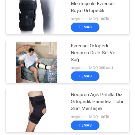
Menteşe ile Evrensel
Boyut Ortopedik
Parantez Diz Desteği
negotiable MOQ:100'lü
TEMAS
Evrensel Ortopedi
Neopren Dizlik Sol Ve
Sağ
negotiable MOQ:300 adet
TEMAS
Neopren Açık Patella Diz
Ortopedik Parantez Tıbbi
Sınıf Menteşeli
negotiable MOQ:100'lü
TEMAS