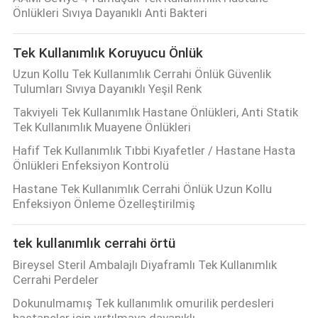
KONTROL
Önlükleri Sıvıya Dayanıklı Anti Bakteri
Tek Kullanımlık Koruyucu Önlük
BIZIMLE
Uzun Kollu Tek Kullanımlık Cerrahi Önlük Güvenlik
ILETIŞIME
Tulumları Sıvıya Dayanıklı Yeşil Renk
GEÇIN
Takviyeli Tek Kullanımlık Hastane Önlükleri, Anti Statik
Tek Kullanımlık Muayene Önlükleri
HABERLER
Hafif Tek Kullanımlık Tıbbi Kıyafetler / Hastane Hasta
Önlükleri Enfeksiyon Kontrolü
Hastane Tek Kullanımlık Cerrahi Önlük Uzun Kollu
BIR
Enfeksiyon Önleme Özelleştirilmiş
TEKLIF
ISTEĞI
tek kullanımlık cerrahi örtü
Bireysel Steril Ambalajlı Diyaframlı Tek Kullanımlık
Cerrahi Perdeler
SITE
Dokunulmamış Tek kullanımlık omurilik perdesleri
HARITASI
hastaneler için yırtılmaya dayanıklı