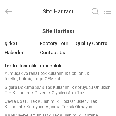
HUBEI
SAFETY
PROTECTIVE
Site Haritası
PRODUCTS
CO.,LTD(WUHAN
BRANCH).
All
Rights
EV
Reserved.
Site Haritası
ÜRÜN:%
şirket
Factory Tour
Quality Control
S
Haberler
Contact Us
tek kullanımlık tıbbi önlük
HAKKIMIZDA
Yumuşak ve rahat tek kullanımlık tıbbi önlük
özelleştirilmiş Logo OEM kabul
FABRIKA
Sigara Dokuma SMS Tek Kullanımlık Koruyucu Önlükler,
Tek Kullanımlık Güvenlik Giysileri Anti Toz
TURU
Çevre Dostu Tek Kullanımlık Tıbbi Önlükler / Tek
Kullanımlık Koruyucu Aşınma Toksik Olmayan
KALITE
AAMI Seviye 4 Yumuşak Tek Kullanımlık Hastane