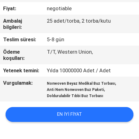
KONTROL
Fiyat:
negotiable
Ambalaj
25 adet/torba, 2 torba/kutu
BIZIMLE
bilgileri:
ILETIŞIME
Teslim süresi:
5-8 gün
GEÇIN
Ödeme
T/T, Western Union,
koşulları:
HABERLER
Yetenek temini:
Yılda 10000000 Adet / Adet
Vurgulamak:
,
BIR
Nonwoven Beyaz Medikal Buz Torbası
,
Anti Nem Nonwoven Buz Paketi
TEKLIF
Doldurulabilir Tıbbi Buz Torbası
ISTEĞI
EN IYI FIYAT
SITE
HARITASI