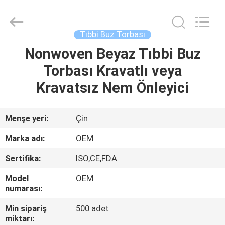
HUBEI
SAFETY
PROTECTIVE
PRODUCTS
CO.,LTD(WUHAN
Tıbbi Buz Torbası
BRANCH).
All
Rights
Nonwoven Beyaz Tıbbi Buz
EV
Reserved.
Torbası Kravatlı veya
ÜRÜN:%
Kravatsız Nem Önleyici
S
Menşe yeri:
Çin
HAKKIMIZDA
Marka adı:
OEM
Sertifika:
ISO,CE,FDA
FABRIKA
Model
OEM
TURU
numarası:
Min sipariş
500 adet
KALITE
miktarı: