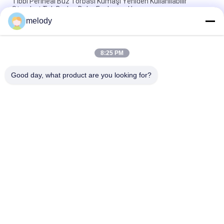
Tıbbi Perineal Buz Torbası Kumaşı Yeniden Kullanılabilir
Standart Tek Beden Daha Fazlasına Uyar
melody
Dokumasız Kumaş Medikal Perineal Buz Torbası Standart Tek
Beden Daha Fazlasına Uyar
8:25 PM
Göz Ameliyatı İçin Standart Boyutlu Beyaz Tek Kullanımlık
Tıbbi Göz Buz Torbası
Good day, what product are you looking for?
Popüler Kategoriler
Tüm
Tek Kullanımlık Tıbbi 
Tek Kullanımlık 
Önlük
Koruyucu Önlük
Tek Kullanımlık 
PETG Shrink Filmi
Cerrahi Örtü
Katlanabilir KN95 
Teşhis Test Kitleri
Maskesi
Kupa FFP2 Maskesi
Tıbbi Buz Torbası