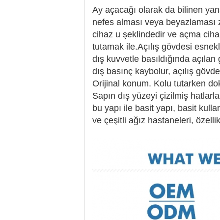
Ay açacağı olarak da bilinen yanak
nefes alması veya beyazlaması zor
cihaz u şeklindedir ve açma cihazı
tutamak ile.Açılış gövdesi esnekli
dış kuvvetle basıldığında açılan 
dış basınç kaybolur, açılış gövde
Orijinal konum. Kolu tutarken do
Sapın dış yüzeyi çizilmiş hatlarl
bu yapı ile basit yapı, basit kull
ve çeşitli ağız hastaneleri, özelli