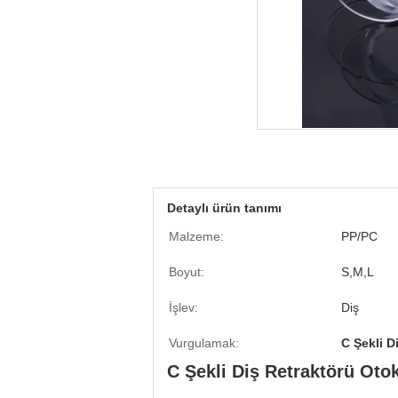
Detaylı ürün tanımı
Malzeme:
PP/PC
Boyut:
S,M,L
İşlev:
Diş
Vurgulamak:
C Şekli D
C Şekli Diş Retraktörü Oto