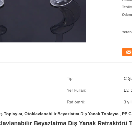
Tesli
Ödeme
Yeten
Tip:
C Şe
Yer kullan:
Ev, 
Raf ömrü:
3 yıl
iş Toplayıcı
,
Otoklavlanabilir Beyazlatıcı Diş Yanak Toplayıcı
,
PP C 
klavlanabilir Beyazlatma Diş Yanak Retraktörü 