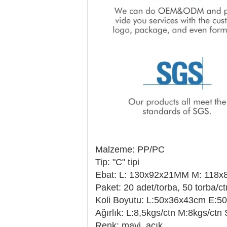
Malzeme: PP/PC
Tip: "C" tipi
Ebat: L: 130x92x21MM M: 118
Paket: 20 adet/torba, 50 torba/ct
Koli Boyutu: L:50x36x43cm E:
Ağırlık: L:8,5kgs/ctn M:8kgs/ctn 
Renk: mavi, açık