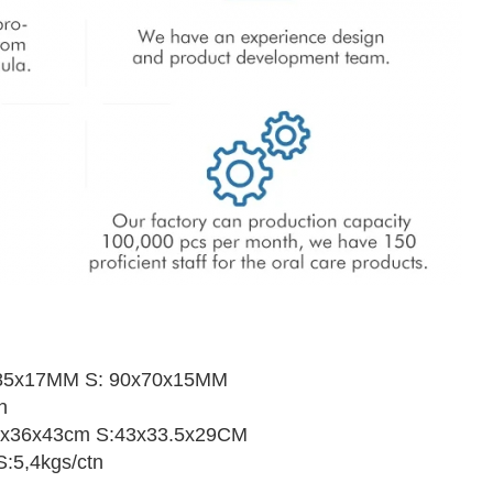
x85x17MM S: 90x70x15MM
n
50x36x43cm S:43x33.5x29CM
S:5,4kgs/ctn