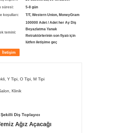
m süresi:
5-8 gün
 koşulları:
T/T, Western Union, MoneyGram
100000 Adet / Adet her Ay Diş
Beyazlatma Yanak
ek temini:
Retraktörlerinin son fiyatı için
lütfen iletişime geç
İletişim
kli, Y Tipi, O Tipi, M Tipi
Salon, Klinik
Şekilli Diş Toplayıcı
Temiz Ağız Açacağı