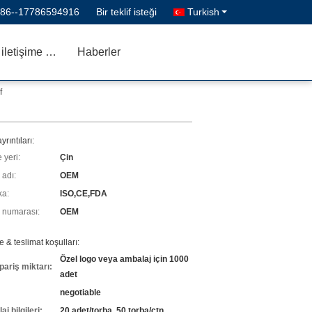
86--17786594916
Bir teklif isteği
Turkish
Bizimle iletişime geçin
Haberler
f
yrıntıları:
 yeri:
Çin
 adı:
OEM
ka:
ISO,CE,FDA
 numarası:
OEM
& teslimat koşulları:
Özel logo veya ambalaj için 1000
pariş miktarı:
adet
negotiable
j bilgileri:
20 adet/torba, 50 torba/ctn