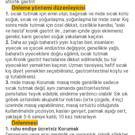
atrofik gastrit.
Önleme yöntemi düzenleyicisi
1.
sıcak tutmak için emin olun, bağırsak ve mide sıcak kötü
soğuk, sıcak ve yoğunlaşma, yoğunlaşma bir mide zarar. Kış
sonra mide tutmak için özel dikkat, özellikle kendisi, "eski
ve hasta" kronik gastrit ile , zaman içinde giysi eklemeniz
gerekir, karın geceleri soğuk yakalamak kaçının.
2.
Daha az yağlı baharatlı yiyin: kıştan beri, insanların
yiyecek ve içecek endüstrisi değişiyor, genellikle yağlı,
baharatlı yiyeceklere doğru eğilimli, sıcak tutmak
için.Kronik gastrit hastalarına dikkat edilmelidir, bu tür
yiyecekleri yemekten kaçının. Uzman tavsiyesi, hafif sıcak
kış diyet yemekleri seçebilirsiniz, gastrointestinal koştu ve
qi tutabilirsiniz.
3.
mide masajı Korumak: masaj mide genellikle sadece
sıcak tutmak değil, aynı zamanda gastrointestinal
peristalsis teşvik edebilir, sindirime yardımcı olabilir. Sık sık
göbek üstündeki akupunktur noktası (orta çizgide, 4 inç)
üzerinde masaj yapabilirsiniz, masaj sırtüstü olduğunda
kullanılmalıdır pozisyon, kasları gevşet, parmak aşağı sert,
yaklaşık 5-6 saniye kaldı, 10 kez tekrarlayın.
Önlenmesi
1. ruhu endişe ücretsiz Korumak
Depresyon veya aşırı gerginlik ve yorgunluk, pilorik sfinkter