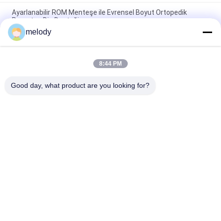
Ayarlanabilir ROM Menteşe ile Evrensel Boyut Ortopedik
Parantez Diz Desteği
melody
Menteşeli DUO Ortopedik Diz Destekleri ve OA Hastaları İçin
Hafifliği Destekler
8:44 PM
Ayarlanabilir Menteşeli Ortopedik Parantez Diz Desteği Nefes
Alabilir Delikli Delik
Good day, what product are you looking for?
Popüler Kategoriler
Tüm
Tek Kullanımlık Tıbbi 
Tek Kullanımlık 
Önlük
Koruyucu Önlük
Tek Kullanımlık 
PETG Shrink Filmi
Cerrahi Örtü
Katlanabilir KN95 
Teşhis Test Kitleri
Maskesi