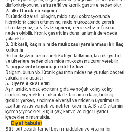
disfonksiyonuna, safra reflü ve kronik gastrite neden olur.
2. alkol bırakma kaçının
Tütündeki zararlı bileşim, mide suyu sekresyonunda
hidroklorik asidin artmasına, mide mukozasında zararlı
stimülasyona, çok fazla sigara içmenin safra reflüsüne
neden olabilir. Kronik gastrit insidansı anlamlı derecede
yüksektir.
3. Dikkatli, kaçının mide mukozası yaralanması bir ilaç
kullanılır
Bu tür ilaçların uzun süreli kötüye kullanımı, kronik gastrit
ve ülserlere neden olan mide mukozasına zarar verebilir.
4. boğaz enfeksiyonu pozitif tedavi
Balgam, burun vb. Kronik gastritin midesine yutulan bakteri
salgılarını alacaktır.
5. Diyete dikkat edin
Aşırı asidik, sıcak excitant gıda ve soğuk kolay kolay
sindirim yiyecekleri, tükürük ile tamamen karıştırılmış
gıdalar yerken, sindirime elverişli ve midenin uyarılmasını
azaltan yavaş yemek yemekten kaçının. A, B ve C vitamini
içeren yiyecekler Güçlü çay, kahve ve diğer uyarıcı
içecekler olmamalıdır.
Diyet tabular
Süt:
süt çeşitli temel besin maddeleri ve vitaminler