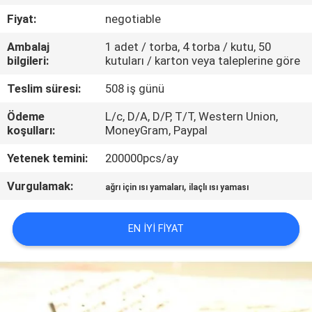
KONTROL
Fiyat:
negotiable
Ambalaj
1 adet / torba, 4 torba / kutu, 50
BIZIMLE
bilgileri:
kutuları / karton veya taleplerine göre
ILETIŞIME
Teslim süresi:
508 iş günü
GEÇIN
Ödeme
L/c, D/A, D/P, T/T, Western Union,
koşulları:
MoneyGram, Paypal
HABERLER
Yetenek temini:
200000pcs/ay
Vurgulamak:
,
BIR
ağrı için ısı yamaları
ilaçlı ısı yaması
TEKLIF
EN IYI FIYAT
ISTEĞI
SITE
HARITASI