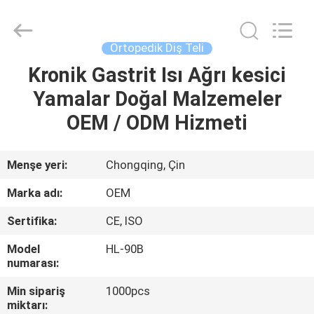
HUBEI
SAFETY
PROTECTIVE
PRODUCTS
CO.,LTD(WUHAN
Ortopedik Diş Teli
BRANCH).
All
Rights
Kronik Gastrit Isı Ağrı kesici
EV
Reserved.
Yamalar Doğal Malzemeler
ÜRÜN:%
OEM / ODM Hizmeti
S
Menşe yeri:
Chongqing, Çin
HAKKIMIZDA
Marka adı:
OEM
Sertifika:
CE, ISO
FABRIKA
Model
HL-90B
TURU
numarası:
Min sipariş
1000pcs
KALITE
miktarı: