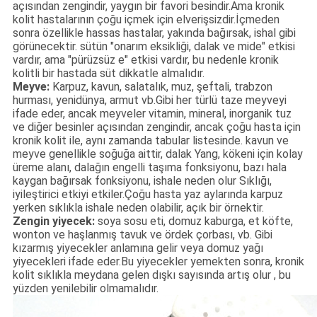
açısından zengindir, yaygın bir favori besindir.Ama kronik
kolit hastalarının çoğu içmek için elverişsizdir.İçmeden
sonra özellikle hassas hastalar, yakında bağırsak, ishal gibi
görünecektir. sütün "onarım eksikliği, dalak ve mide" etkisi
vardır, ama "pürüzsüz e" etkisi vardır, bu nedenle kronik
kolitli bir hastada süt dikkatle almalıdır.
Meyve:
Karpuz, kavun, salatalık, muz, şeftali, trabzon
hurması, yenidünya, armut vb.Gibi her türlü taze meyveyi
ifade eder, ancak meyveler vitamin, mineral, inorganik tuz
ve diğer besinler açısından zengindir, ancak çoğu hasta için
kronik kolit ile, aynı zamanda tabular listesinde. kavun ve
meyve genellikle soğuğa aittir, dalak Yang, kökeni için kolay
üreme alanı, dalağın engelli taşıma fonksiyonu, bazı hala
kaygan bağırsak fonksiyonu, ishale neden olur Sıklığı,
iyileştirici etkiyi etkiler.Çoğu hasta yaz aylarında karpuz
yerken sıklıkla ishale neden olabilir, açık bir örnektir.
Zengin yiyecek:
soya sosu eti, domuz kaburga, et köfte,
wonton ve haşlanmış tavuk ve ördek çorbası, vb. Gibi
kızarmış yiyecekler anlamına gelir veya domuz yağı
yiyecekleri ifade eder.Bu yiyecekler yemekten sonra, kronik
kolit sıklıkla meydana gelen dışkı sayısında artış olur , bu
yüzden yenilebilir olmamalıdır.